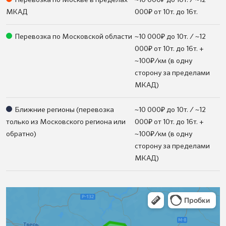
₽
МКАД
000
от 10т. до 16т.
₽
Перевозка по Московской области
~10 000
до 10т. / ~12
₽
000
от 10т. до 16т. +
₽
~100
/км (в одну
сторону за пределами
МКАД)
₽
Ближние регионы (перевозка
~10 000
до 10т. / ~12
₽
только из Московского региона или
000
от 10т. до 16т. +
₽
обратно)
~100
/км (в одну
сторону за пределами
МКАД)