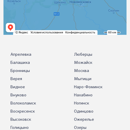
Апрелевка
Люберцы
Балашиха
Можайск
Бронницы
Москва
Верея
Мытищи
Видное
Наро-Фоминск
Внуково
Нахабино
Волоколамск
Ногинск
Воскресенск
Одинцово
Высоковск
Ожерелье
Голицыно
Озеры