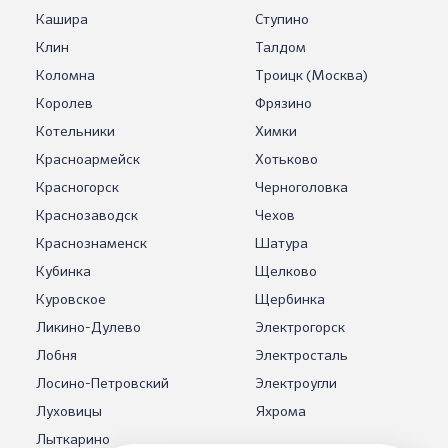
Кашира
Ступино
Клин
Талдом
Коломна
Троицк (Москва)
Королев
Фрязино
Котельники
Химки
Красноармейск
Хотьково
Красногорск
Черноголовка
Краснозаводск
Чехов
Краснознаменск
Шатура
Кубинка
Щелково
Куровское
Щербинка
Ликино-Дулево
Электрогорск
Лобня
Электросталь
Лосино-Петровский
Электроугли
Луховицы
Яхрома
Лыткарино