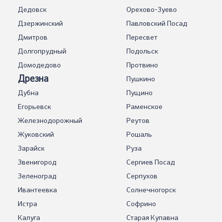
Дедовск
Орехово-Зуево
Дзержинский
Павловский Посад
Дмитров
Пересвет
Долгопрудный
Подольск
Домодедово
Протвино
Дрезна
Пушкино
Дубна
Пущино
Егорьевск
Раменское
Железнодорожный
Реутов
Жуковский
Рошаль
Зарайск
Руза
Звенигород
Сергиев Посад
Зеленоград
Серпухов
Ивантеевка
Солнечногорск
Истра
Софрино
Калуга
Старая Купавна