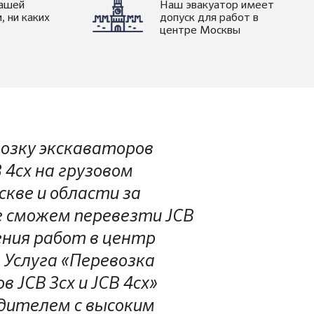
нашей
Наш эвакуатор имеет
, ни каких
допуск для работ в
центре Москвы
озку экскаваторов
B 4cx на грузовом
скве и области за
е сможем перевезти JCB
нения работ в центр
 Услуга «Перевозка
 JCB 3cx и JCB 4cx»
дителем с высоким