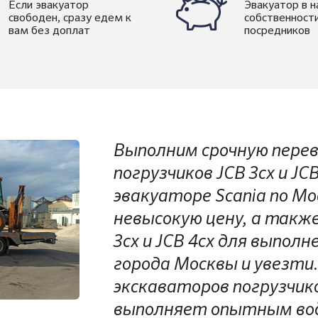
Если эвакуатор
Эвакуатор в 
свободен, сразу едем к
собственности
вам без доплат
посредников
Выполним срочную перев
погрузчиков JCB 3cx и JC
эвакуаторе Scania по Мо
невысокую цену, а такж
3cx и JCB 4cx для выпол
города Москвы и увезти.
экскаваторов погрузчиков
выполняет опытным во