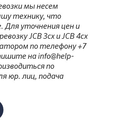
евозки мы несем
шу технику, что
. Для уточнения цен и
евозку JCB 3cx и JCB 4cx
ратором по телефону +7
пишите на info@help-
роизводиться по
я юр. лиц, подача