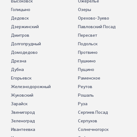
Высоковск
Ожерелье
Голицыно
Озеры
Дедовск
Орехово-Зуево
Дзержинский
Павловский Посад
Дмитров
Пересвет
Долгопрудный
Подольск
Домодедово
Протвино
Дрезна
Пушкино
Дубна
Пущино
Егорьевск
Раменское
Железнодорожный
Реутов
Жуковский
Рошаль
Зарайск
Руза
Звенигород
Сергиев Посад
Зеленоград
Серпухов
Ивантеевка
Солнечногорск