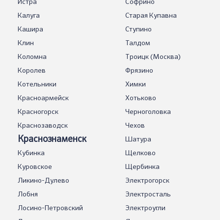
Истра
Софрино
Калуга
Старая Купавна
Кашира
Ступино
Клин
Талдом
Коломна
Троицк (Москва)
Королев
Фрязино
Котельники
Химки
Красноармейск
Хотьково
Красногорск
Черноголовка
Краснозаводск
Чехов
Краснознаменск
Шатура
Кубинка
Щелково
Куровское
Щербинка
Ликино-Дулево
Электрогорск
Лобня
Электросталь
Лосино-Петровский
Электроугли