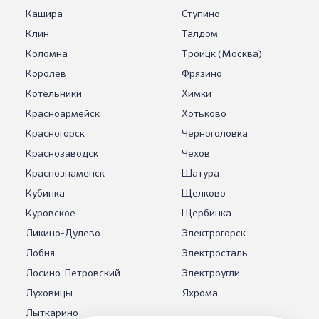
Кашира
Ступино
Клин
Талдом
Коломна
Троицк (Москва)
Королев
Фрязино
Котельники
Химки
Красноармейск
Хотьково
Красногорск
Черноголовка
Краснозаводск
Чехов
Краснознаменск
Шатура
Кубинка
Щелково
Куровское
Щербинка
Ликино-Дулево
Электрогорск
Лобня
Электросталь
Лосино-Петровский
Электроугли
Луховицы
Яхрома
Лыткарино