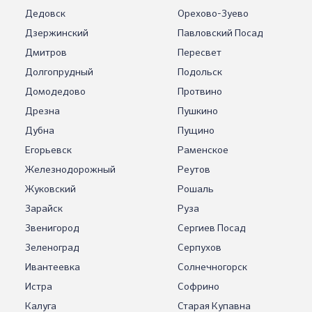
Дедовск
Орехово-Зуево
Дзержинский
Павловский Посад
Дмитров
Пересвет
Долгопрудный
Подольск
Домодедово
Протвино
Дрезна
Пушкино
Дубна
Пущино
Егорьевск
Раменское
Железнодорожный
Реутов
Жуковский
Рошаль
Зарайск
Руза
Звенигород
Сергиев Посад
Зеленоград
Серпухов
Ивантеевка
Солнечногорск
Истра
Софрино
Калуга
Старая Купавна