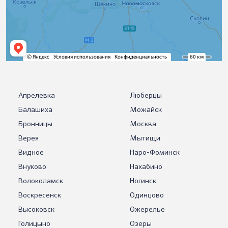
Апрелевка
Люберцы
Балашиха
Можайск
Бронницы
Москва
Верея
Мытищи
Видное
Наро-Фоминск
Внуково
Нахабино
Волоколамск
Ногинск
Воскресенск
Одинцово
Высоковск
Ожерелье
Голицыно
Озеры