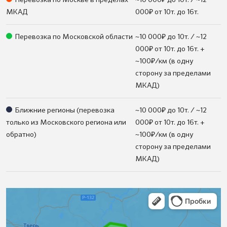
Перевозка по Москве в пределах
~10 000
до 10т. / ~12
₽
МКАД
000
от 10т. до 16т.
₽
Перевозка по Московской области
~10 000
до 10т. / ~12
₽
000
от 10т. до 16т. +
₽
~100
/км (в одну
сторону за пределами
МКАД)
₽
Ближние регионы (перевозка
~10 000
до 10т. / ~12
₽
только из Московского региона или
000
от 10т. до 16т. +
₽
обратно)
~100
/км (в одну
сторону за пределами
МКАД)