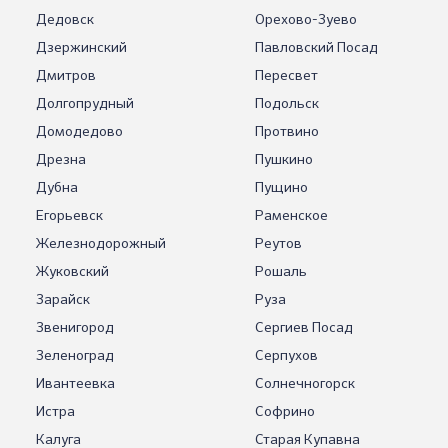
Дедовск
Орехово-Зуево
Дзержинский
Павловский Посад
Дмитров
Пересвет
Долгопрудный
Подольск
Домодедово
Протвино
Дрезна
Пушкино
Дубна
Пущино
Егорьевск
Раменское
Железнодорожный
Реутов
Жуковский
Рошаль
Зарайск
Руза
Звенигород
Сергиев Посад
Зеленоград
Серпухов
Ивантеевка
Солнечногорск
Истра
Софрино
Калуга
Старая Купавна