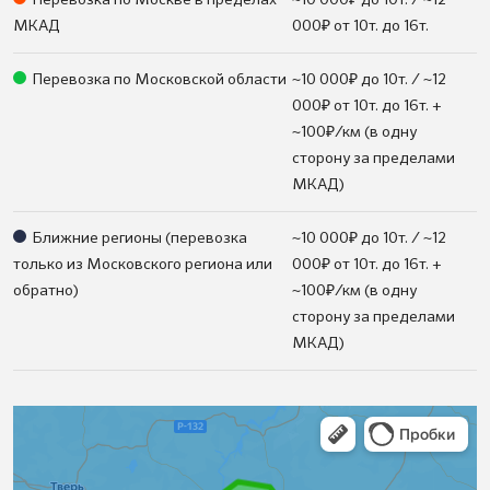
₽
МКАД
000
от 10т. до 16т.
₽
Перевозка по Московской области
~10 000
до 10т. / ~12
₽
000
от 10т. до 16т. +
₽
~100
/км (в одну
сторону за пределами
МКАД)
₽
Ближние регионы (перевозка
~10 000
до 10т. / ~12
₽
только из Московского региона или
000
от 10т. до 16т. +
₽
обратно)
~100
/км (в одну
сторону за пределами
МКАД)