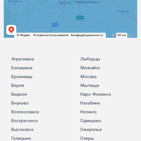
Апрелевка
Люберцы
Балашиха
Можайск
Бронницы
Москва
Верея
Мытищи
Видное
Наро-Фоминск
Внуково
Нахабино
Волоколамск
Ногинск
Воскресенск
Одинцово
Высоковск
Ожерелье
Голицыно
Озеры