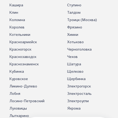
Кашира
Ступино
Клин
Талдом
Коломна
Троицк (Москва)
Королев
Фрязино
Котельники
Химки
Красноармейск
Хотьково
Красногорск
Черноголовка
Краснозаводск
Чехов
Краснознаменск
Шатура
Кубинка
Щелково
Куровское
Щербинка
Ликино-Дулево
Электрогорск
Лобня
Электросталь
Лосино-Петровский
Электроугли
Луховицы
Яхрома
Лыткарино