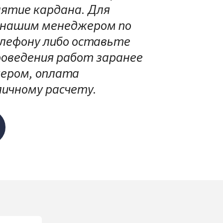
нятие кардана. Для
с нашим менеджером по
елефону либо оставьте
роведения работ заранее
жером, оплата
личному расчету.