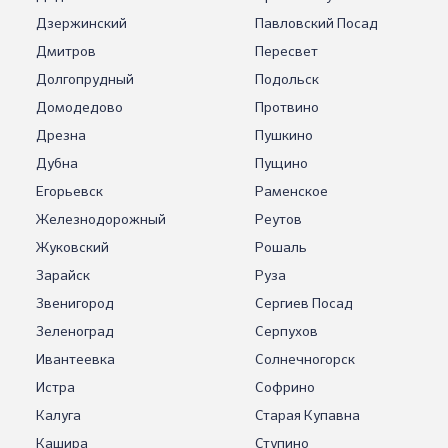
Дзержинский
Павловский Посад
Дмитров
Пересвет
Долгопрудный
Подольск
Домодедово
Протвино
Дрезна
Пушкино
Дубна
Пущино
Егорьевск
Раменское
Железнодорожный
Реутов
Жуковский
Рошаль
Зарайск
Руза
Звенигород
Сергиев Посад
Зеленоград
Серпухов
Ивантеевка
Солнечногорск
Истра
Софрино
Калуга
Старая Купавна
Кашира
Ступино