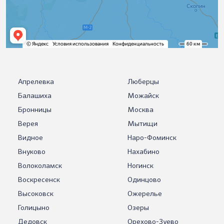
Апрелевка
Люберцы
Балашиха
Можайск
Бронницы
Москва
Верея
Мытищи
Видное
Наро-Фоминск
Внуково
Нахабино
Волоколамск
Ногинск
Воскресенск
Одинцово
Высоковск
Ожерелье
Голицыно
Озеры
Дедовск
Орехово-Зуево