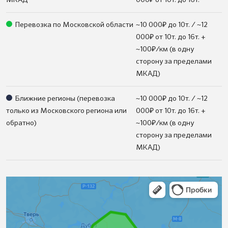
МКАД
000
от 10т. до 16т.
₽
Перевозка по Московской области
~10 000
до 10т. / ~12
₽
000
от 10т. до 16т. +
₽
~100
/км (в одну
сторону за пределами
МКАД)
₽
Ближние регионы (перевозка
~10 000
до 10т. / ~12
₽
только из Московского региона или
000
от 10т. до 16т. +
₽
обратно)
~100
/км (в одну
сторону за пределами
МКАД)