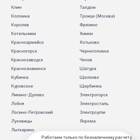
Клин
Талдом
Коломна
Троицк (Москва)
Королев
Фрязино
Котельники
Химки
Красноармейск
Хотьково
Красногорск
Черноголовка
Краснозаводск
Чехов
Краснознаменск
Шатура
Кубинка
Щелково
Куровское
Щербинка
Ликино-Дулево
Электрогорск
Лобня
Электросталь
Лосино-Петровский
Электроугли
Луховицы
Яхрома
Лыткарино
Работаем только по безналичному расчёту,