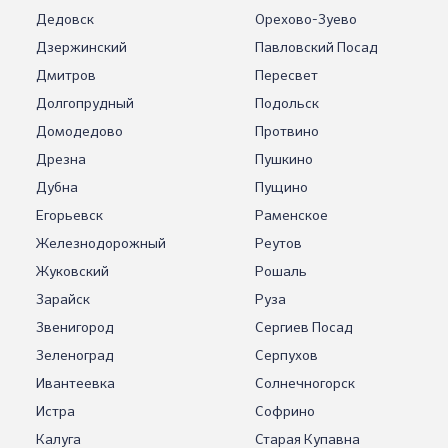
Дедовск
Орехово-Зуево
Дзержинский
Павловский Посад
Дмитров
Пересвет
Долгопрудный
Подольск
Домодедово
Протвино
Дрезна
Пушкино
Дубна
Пущино
Егорьевск
Раменское
Железнодорожный
Реутов
Жуковский
Рошаль
Зарайск
Руза
Звенигород
Сергиев Посад
Зеленоград
Серпухов
Ивантеевка
Солнечногорск
Истра
Софрино
Калуга
Старая Купавна