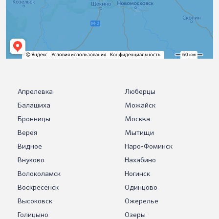
Апрелевка
Люберцы
Балашиха
Можайск
Бронницы
Москва
Верея
Мытищи
Видное
Наро-Фоминск
Внуково
Нахабино
Волоколамск
Ногинск
Воскресенск
Одинцово
Высоковск
Ожерелье
Голицыно
Озеры