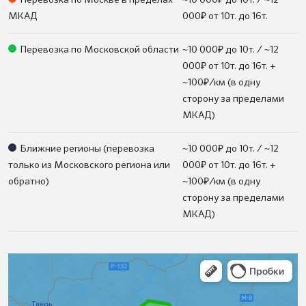
₽
МКАД
000
от 10т. до 16т.
₽
Перевозка по Московской области
~10 000
до 10т. / ~12
₽
000
от 10т. до 16т. +
₽
~100
/км (в одну
сторону за пределами
МКАД)
₽
Ближние регионы (перевозка
~10 000
до 10т. / ~12
₽
только из Московского региона или
000
от 10т. до 16т. +
₽
обратно)
~100
/км (в одну
сторону за пределами
МКАД)