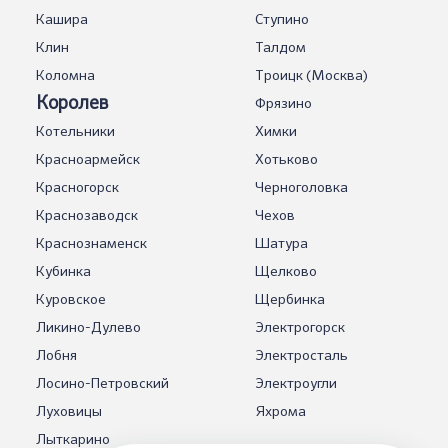
Кашира
Ступино
Клин
Талдом
Коломна
Троицк (Москва)
Королев
Фрязино
Котельники
Химки
Красноармейск
Хотьково
Красногорск
Черноголовка
Краснозаводск
Чехов
Краснознаменск
Шатура
Кубинка
Щелково
Куровское
Щербинка
Ликино-Дулево
Электрогорск
Лобня
Электросталь
Лосино-Петровский
Электроугли
Луховицы
Яхрома
Лыткарино