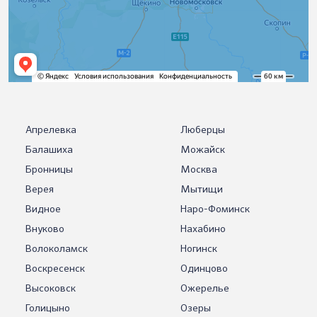
Апрелевка
Люберцы
Балашиха
Можайск
Бронницы
Москва
Верея
Мытищи
Видное
Наро-Фоминск
Внуково
Нахабино
Волоколамск
Ногинск
Воскресенск
Одинцово
Высоковск
Ожерелье
Голицыно
Озеры