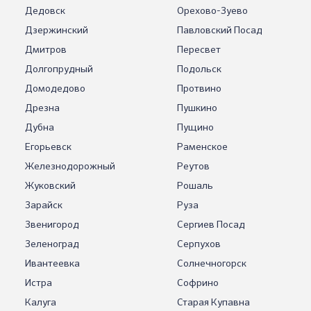
Дедовск
Орехово-Зуево
Дзержинский
Павловский Посад
Дмитров
Пересвет
Долгопрудный
Подольск
Домодедово
Протвино
Дрезна
Пушкино
Дубна
Пущино
Егорьевск
Раменское
Железнодорожный
Реутов
Жуковский
Рошаль
Зарайск
Руза
Звенигород
Сергиев Посад
Зеленоград
Серпухов
Ивантеевка
Солнечногорск
Истра
Софрино
Калуга
Старая Купавна