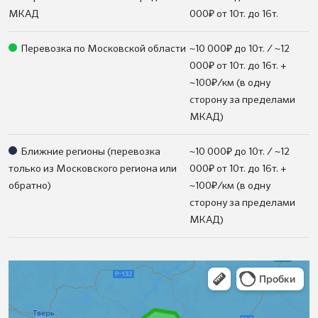
₽
МКАД
000
от 10т. до 16т.
₽
Перевозка по Московской области
~10 000
до 10т. / ~12
₽
000
от 10т. до 16т. +
₽
~100
/км (в одну
сторону за пределами
МКАД)
₽
Ближние регионы (перевозка
~10 000
до 10т. / ~12
₽
только из Московского региона или
000
от 10т. до 16т. +
₽
обратно)
~100
/км (в одну
сторону за пределами
МКАД)