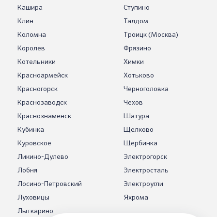
Кашира
Ступино
Клин
Талдом
Коломна
Троицк (Москва)
Королев
Фрязино
Котельники
Химки
Красноармейск
Хотьково
Красногорск
Черноголовка
Краснозаводск
Чехов
Краснознаменск
Шатура
Кубинка
Щелково
Куровское
Щербинка
Ликино-Дулево
Электрогорск
Лобня
Электросталь
Лосино-Петровский
Электроугли
Луховицы
Яхрома
Лыткарино